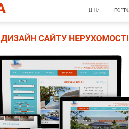
A
ЦІНИ
ПОРТФ
Важли
ДИЗАЙН САЙТУ НЕРУХОМОСТІ
OpenC
Диза
Word
ACF Д