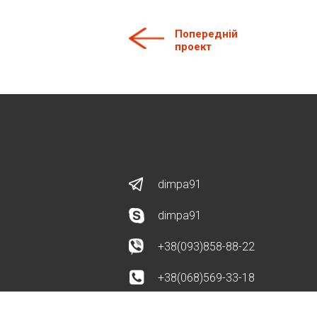
Попередній
проект
dimpa91
dimpa91
+38(093)858-88-22
+38(068)569-33-18
info@web-porosya.com