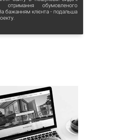
 отримання обумовленого
 За бажанням клієнта - подальша
оекту.