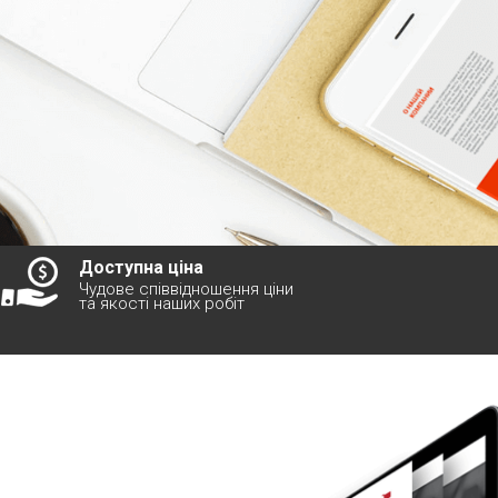
Доступна ціна
Чудове співвідношення ціни
та якості наших робіт