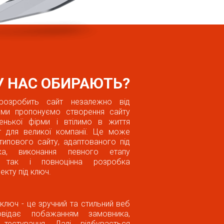
 НАС ОБИРАЮТЬ?
розробить сайт незалежно від
ми пропонуємо створення сайту
енької фірми і втілимо в життя
 для великої компанії. Це може
типового сайту, адаптованого під
ка, виконання певного етапу
, так і повноцінна розробка
екту під ключ.
ключ - це зручний та стильний веб
овідає побажанням замовника,
тестування. Далі, відбувається