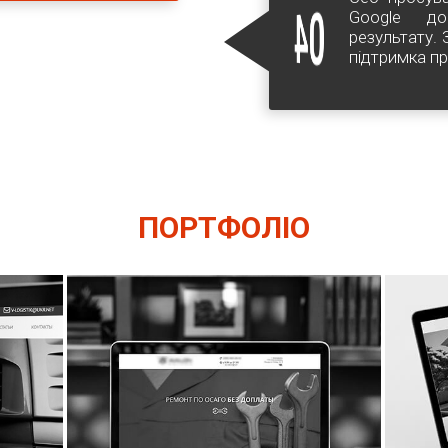
04
Google до
результату.
підтримка пр
ПОРТФОЛІО