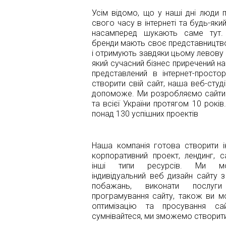
Усім відомо, що у наші дні люди 
свого часу в інтернеті та будь-яки
насамперед шукають саме тут. 
бренди мають своє представництво
і отримують завдяки цьому левову 
який сучасний бізнес приречений на
представлений в інтернет-простор
створити свій сайт, наша веб-студ
допоможе. Ми розробляємо сайти д
та всієї України протягом 10 рокі
понад 130 успішних проектів
Наша компанія готова створити і
корпоративний проект, лендинг, с
інші типи ресурсів. Ми м
індивідуальний веб дизайн сайту 
побажань, виконати послу
програмування сайту, також ви 
оптимізацію та просування с
сумнівайтеся, ми зможемо створити 