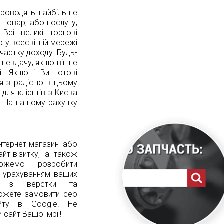
проводять найбільше
й товар, або послугу,
Всі великі торгові
 у всесвітній мережі
частку доходу. Будь-
 невдачу, якщо він не
і. Якщо і Ви готові
ія з радістю в цьому
ля клієнтів з Києва
в. На нашому рахунку
нтернет-магазин або
айт-візитку, а також
ожемо розробити
з урахуванням ваших
ги з верстки та
можете замовити сео
айту в Google. Не
сайт Вашої мрії!