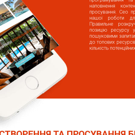
наповнення конте
просування. Сео п
нашої роботи дл
Правильне розкру
позицію ресурсу у
пошуковими запита
до топових ресурсів
кількість потенційних
СТВОРЕННЯ ТА ПРОСУВАННЯ Б