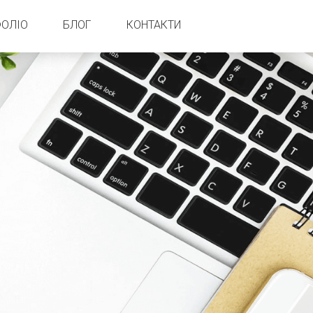
ОЛІО
БЛОГ
КОНТАКТИ
ва інформація
art
йн
Press
окументація