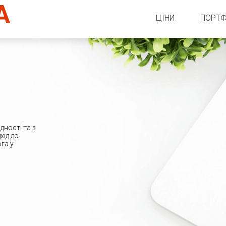
A
ЦІНИ
ПОРТФ
Важли
OpenC
Диза
Word
В
ACF Д
дності та з
хід до
га у