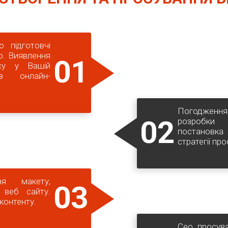
о підготовчі
о. Виявлення
01
есу у Вашій
із онлайн-
Погодження
02
розробки 
постановка
стратегії пр
ня макету,
03
 веб сайту.
контенту.
Сео просува