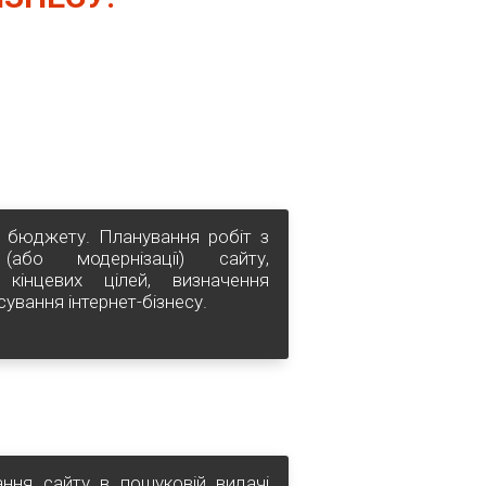
 бюджету. Планування робіт з
(або модернізації) сайту,
 кінцевих цілей, визначення
осування інтернет-бізнесу.
ння сайту в пошуковій видачі