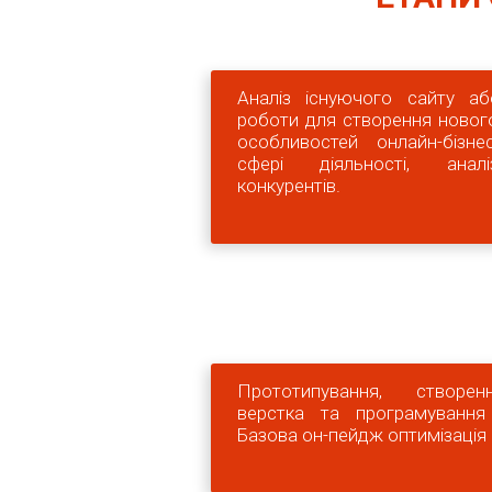
Аналіз існуючого сайту аб
роботи для створення новог
особливостей онлайн-бізн
сфері діяльності, анал
конкурентів.
Прототипування, створен
верстка та програмування
Базова он-пейдж оптимізація 