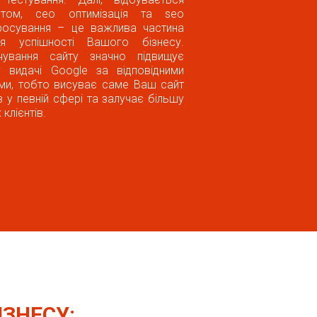
нтом, сео оптимізація та seo
росування – це важлива частина
я успішності Вашого бізнесу.
чування сайту значно підвищує
 видачі Google за відповідними
ми, тобто висуває саме Ваш сайт
 у певній сфері та залучає більшу
 клієнтів.
ІЗНЕСУ: